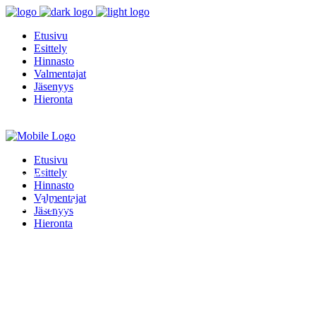
Etusivu
Esittely
Hinnasto
Valmentajat
Jäsenyys
Hieronta
Info
Etusivu
Esittely
This page is
Hinnasto
Valmentajat
Fun Workouts
Jäsenyys
Hieronta