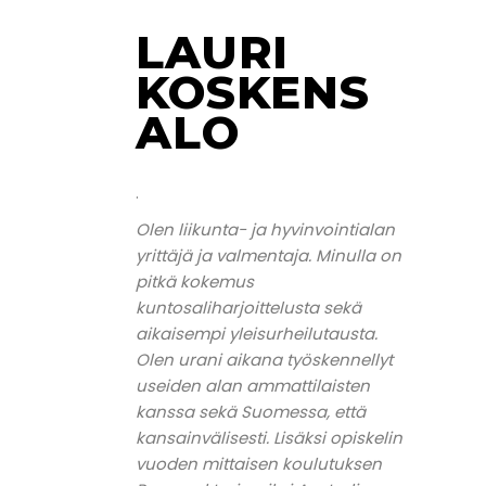
LAURI
KOSKENS
ALO
.
Olen liikunta- ja hyvinvointialan
yrittäjä ja valmentaja. Minulla on
pitkä kokemus
kuntosaliharjoittelusta sekä
aikaisempi yleisurheilutausta.
Olen urani aikana työskennellyt
useiden alan ammattilaisten
kanssa sekä Suomessa, että
kansainvälisesti. Lisäksi opiskelin
vuoden mittaisen koulutuksen