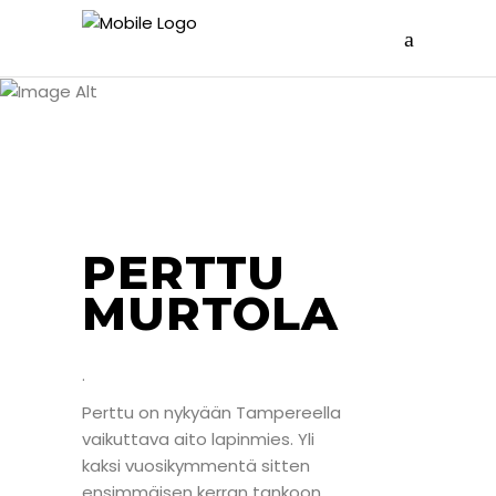
AMMATTILAISET APUNASI
VALMENTAJ
AT
PERTTU
MURTOLA
.
Perttu on nykyään Tampereella
vaikuttava aito lapinmies. Yli
kaksi vuosikymmentä sitten
ensimmäisen kerran tankoon