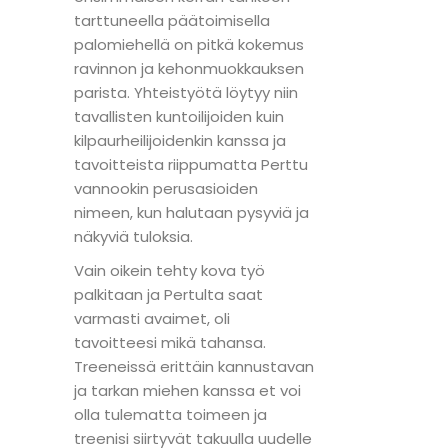
tarttuneella päätoimisella
palomiehellä on pitkä kokemus
ravinnon ja kehonmuokkauksen
parista. Yhteistyötä löytyy niin
tavallisten kuntoilijoiden kuin
kilpaurheilijoidenkin kanssa ja
tavoitteista riippumatta Perttu
vannookin perusasioiden
nimeen, kun halutaan pysyviä ja
näkyviä tuloksia.
Vain oikein tehty kova työ
palkitaan ja Pertulta saat
varmasti avaimet, oli
tavoitteesi mikä tahansa.
Treeneissä erittäin kannustavan
ja tarkan miehen kanssa et voi
olla tulematta toimeen ja
treenisi siirtyvät takuulla uudelle