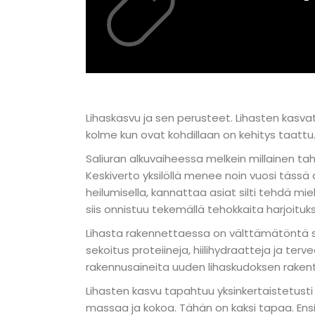
Lihaskasvu ja sen perusteet. Lihasten kasva
kolme kun ovat kohdillaan on kehitys taatt
Saliuran alkuvaiheessa melkein millainen tah
Keskiverto yksilöllä menee noin vuosi tässä 
heilumisella, kannattaa asiat silti tehdä m
siis onnistuu tekemällä tehokkaita harjoituksi
Lihasta rakennettaessa on välttämätöntä syöd
sekoitus proteiineja, hiilihydraatteja ja te
rakennusaineita uuden lihaskudoksen rakent
Lihasten kasvu tapahtuu yksinkertaistetusti si
massaa ja kokoa. Tähän on kaksi tapaa. Ensim