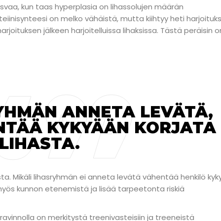
asvaa, kun taas hyperplasia on lihassolujen määrän
eiinisynteesi on melko vähäistä, mutta kiihtyy heti harjoituk
arjoituksen jälkeen harjoitelluissa lihaksissa. Tästä peräisin o
RYHMÄN ANNETA LEVÄTÄ,
NTÄÄ KYKYÄÄN KORJATA
LIHASTA.
ta. Mikäli lihasryhmän ei anneta levätä vähentää henkilö ky
myös kunnon etenemistä ja lisää tarpeetonta riskiä
 ravinnolla on merkitystä treenivasteisiin ja treeneistä