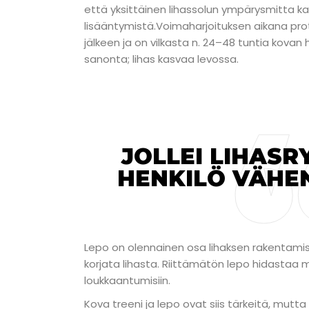
että yksittäinen lihassolun ympärysmitta k
lisääntymistä.Voimaharjoituksen aikana prot
jälkeen ja on vilkasta n. 24–48 tuntia kovan h
sanonta; lihas kasvaa levossa.
JOLLEI LIHAS
HENKILÖ VÄHE
Lepo on olennainen osa lihaksen rakentamis
korjata lihasta. Riittämätön lepo hidastaa 
loukkaantumisiin.
Kova treeni ja lepo ovat siis tärkeitä, mutta