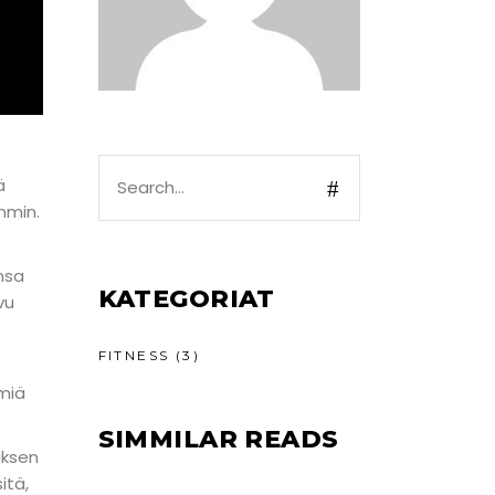
Search
ä
for:
mmin.
nsa
KATEGORIAT
vu
FITNESS
(3)
ömiä
SIMMILAR READS
haksen
itä,