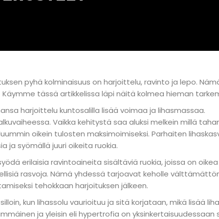
tuksen pyhä kolminaisuus on harjoittelu, ravinto ja lepo. Näm
u. Käymme tässä artikkelissa läpi näitä kolmea hieman tarke
ansa harjoittelu kuntosalilla lisää voimaa ja lihasmassaa.
alkuvaiheessa. Vaikka kehitystä saa aluksi melkein millä taha
ieluummin oikein tulosten maksimoimiseksi. Parhaiten lihaskas
a ja syömällä juuri oikeita ruokia.
ä erilaisia ravintoaineita sisältäviä ruokia, joissa on oikea
rveellisiä rasvoja. Nämä yhdessä tarjoavat keholle välttämätt
amiseksi tehokkaan harjoituksen jälkeen.
lloin, kun lihassolu vaurioituu ja sitä korjataan, mikä lisää li
mäinen ja yleisin eli hypertrofia on yksinkertaisuudessaan s