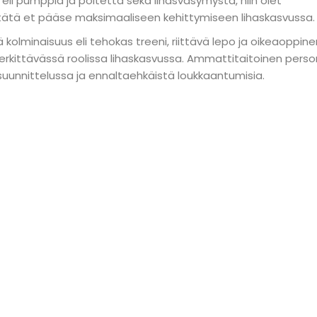
 eli pumppia ja poltetta sekä lihasväsymystä, niin olet
n tätä et pääse maksimaaliseen kehittymiseen lihaskasvussa.
olminaisuus eli tehokas treeni, riittävä lepo ja oikeaoppine
erkittävässä roolissa lihaskasvussa. Ammattitaitoinen perso
uunnittelussa ja ennaltaehkäistä loukkaantumisia.