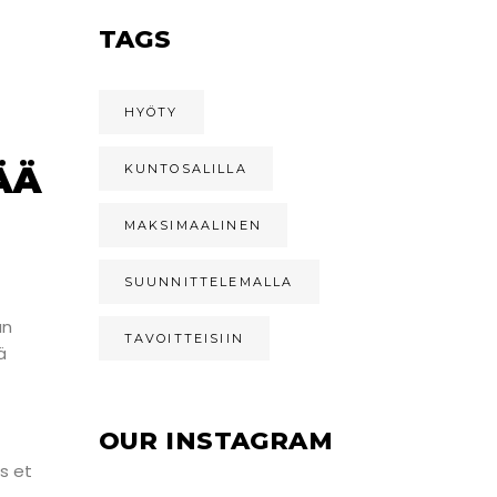
TAGS
HYÖTY
ÄÄ
KUNTOSALILLA
MAKSIMAALINEN
SUUNNITTELEMALLA
än
TAVOITTEISIIN
ä
OUR INSTAGRAM
s et