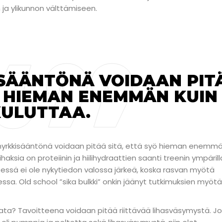
 ja ylikunnon välttämiseen.
ISÄÄNTÖNÄ VOIDAAN PIT
Ö HIEMAN ENEMMÄN KUIN
KULUTTAA.
nä nyrkkisääntönä voidaan pitää sitä, että syö hieman enemm
haksia on proteiinin ja hiilihydraattien saanti treenin ympärill
sessä ei ole nykytiedon valossa järkeä, koska rasvan myötä
essa. Old school ”sika bulkki” onkin jäänyt tutkimuksien myötä
enata? Tavoitteena voidaan pitää riittävää lihasväsymystä. Jo