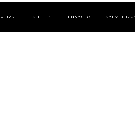
TUSIVU
ESITTELY
HINNASTO
VALMENTAJ
READ THE NEW POST
TC PIRKKALA