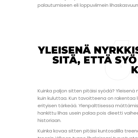
palautumiseen eli loppuviimein lihaskasvuun
YLEISENÄ NYRKK
SITÄ, ETTÄ SY
Kuinka paljon sitten pitäisi syödä? Yleise
kuin kuluttaa. Kun tavoitteena on rakentaa li
erityisen tärkeää. Ylenpalttisessa mättämi
hankittu lihas usein palaa pois dieetti vaihe
historiaan.
Kuinka kovaa sitten pitäisi kuntosalilla tre