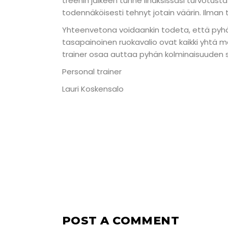
treenin jälkeen tunne lihaksissasi turvotusta
todennäköisesti tehnyt jotain väärin. Ilma
Yhteenvetona voidaankin todeta, että pyhä k
tasapainoinen ruokavalio ovat kaikki yhtä m
trainer osaa auttaa pyhän kolminaisuuden s
Personal trainer
Lauri Koskensalo
POST A COMMENT