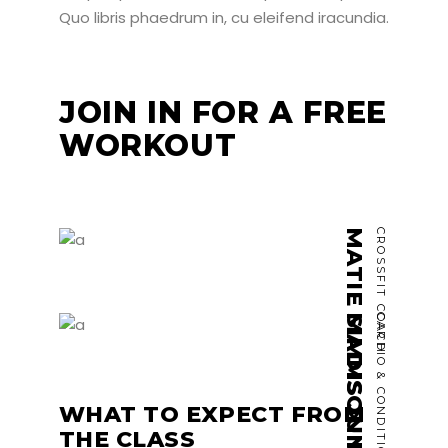
Quo libris phaedrum in, cu eleifend iracundia.
JOIN IN FOR A FREE
WORKOUT
MATIE SIMMS JUNIOR
CROSSFIT COACH
MADISON FRONING
CARDIO & CONDITIONING
WHAT TO EXPECT FROM
THE CLASS