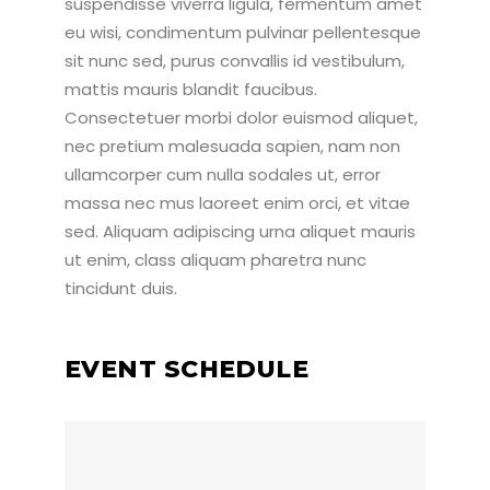
suspendisse viverra ligula, fermentum amet
eu wisi, condimentum pulvinar pellentesque
sit nunc sed, purus convallis id vestibulum,
mattis mauris blandit faucibus.
Consectetuer morbi dolor euismod aliquet,
nec pretium malesuada sapien, nam non
ullamcorper cum nulla sodales ut, error
massa nec mus laoreet enim orci, et vitae
sed. Aliquam adipiscing urna aliquet mauris
ut enim, class aliquam pharetra nunc
tincidunt duis.
EVENT SCHEDULE