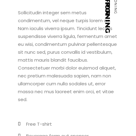
Sollicitudin integer sem metus
condimentum, vel neque turpis lorem ac.
Nam iaculis viverra ipsum. Tincidunt lectus
suspendisse viverra ligula, fermentum amet
eu wisi, condimentum pulvinar pellentesque
sit nunc sed, purus convallis id vestibulum,
mattis mauris blandit faucibus.
Consectetuer morbi dolor euismod aliquet,
nec pretium malesuada sapien, nam non
ullamcorper cum nulla sodales ut, error
massa nec mus laoreet enim orci, et vitae
sed.
Free T-shirt
Beverage form out sponsor