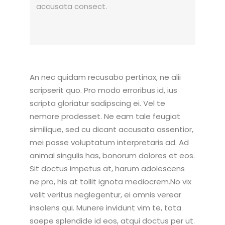
accusata consect.
An nec quidam recusabo pertinax, ne alii
scripserit quo. Pro modo erroribus id, ius
scripta gloriatur sadipscing ei. Vel te
nemore prodesset. Ne eam tale feugiat
similique, sed cu dicant accusata assentior,
mei posse voluptatum interpretaris ad. Ad
animal singulis has, bonorum dolores et eos.
Sit doctus impetus at, harum adolescens
ne pro, his at tollit ignota mediocrem.No vix
velit veritus neglegentur, ei omnis verear
insolens qui. Munere invidunt vim te, tota
saepe splendide id eos, atqui doctus per ut.