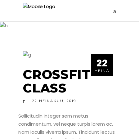
THIS PAGE IS ABOUT
CROSSFIT
CLASS
22
CROSSFIT
HEINÄ
CLASS
22
HEINÄKUU
,
2019
Sollicitudin integer sem metus
condimentum, vel neque turpis lorem ac.
Nam iaculis viverra ipsum. Tincidunt lectus